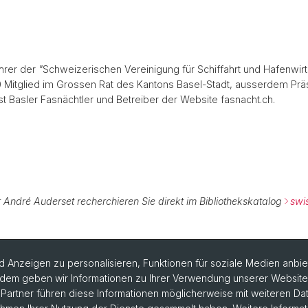
hrer der
"
Schweizerischen Vereinigung für Schiffahrt und Hafenwirtsc
10 Mitglied im Grossen Rat des Kantons Basel-Stadt, ausserdem Präs
ist Basler Fasnächtler und Betreiber der Website fasnacht.ch.
 André Auderset recherchieren Sie direkt im Bibliothekskatalog
swi
 Anzeigen zu personalisieren, Funktionen für soziale Medien anbiet
dem geben wir Informationen zu Ihrer Verwendung unserer Website a
artner führen diese Informationen möglicherweise mit weiteren D