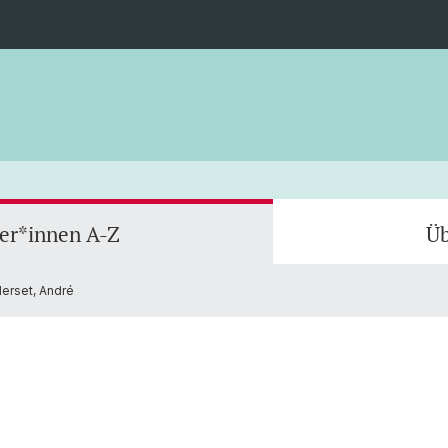
ler*innen A-Z
Üb
erset, André