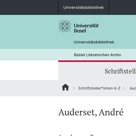
Universitätsbibliothek
Universitätsbibliothek
Basler Literarisches Archiv
Schriftstel
Schriftsteller*innen A-Z
Aud
Auderset, André