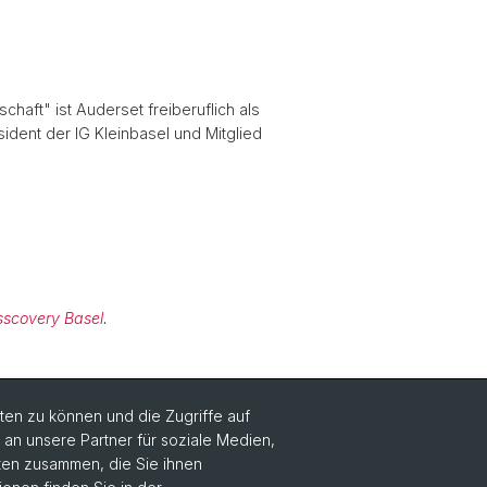
haft" ist Auderset freiberuflich als
ident der IG Kleinbasel und Mitglied
sscovery Basel
.
en zu können und die Zugriffe auf
n unsere Partner für soziale Medien,
aten zusammen, die Sie ihnen