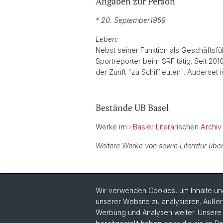
Angaben zur Person
* 20. September
1959
Leben:
Nebst seiner Funktion als Geschäftsfü
Sportreporter beim SRF tätig. Seit 20
der Zunft "zu Schiffleuten". Auderset 
Bestände UB Basel
Werke im
Basler Literarischen Archiv
Weitere Werke von sowie Literatur über
Wir verwenden Cookies, um Inhalte und
unserer Website zu analysieren. Außer
Werbung und Analysen weiter. Unsere P