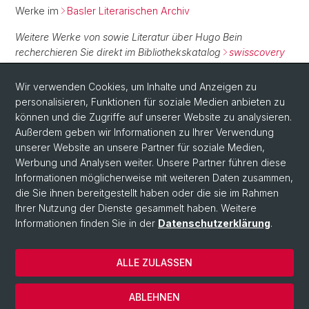
Werke im
Basler Literarischen Archiv
Weitere Werke von sowie Literatur über Hugo Bein
recherchieren Sie direkt im Bibliothekskatalog
swisscovery
Basel
.
Wir verwenden Cookies, um Inhalte und Anzeigen zu
personalisieren, Funktionen für soziale Medien anbieten zu
Normdaten
können und die Zugriffe auf unserer Website zu analysieren.
Außerdem geben wir Informationen zu Ihrer Verwendung
GND:
1089852037
unserer Website an unsere Partner für soziale Medien,
Werbung und Analysen weiter. Unsere Partner führen diese
Informationen möglicherweise mit weiteren Daten zusammen,
die Sie ihnen bereitgestellt haben oder die sie im Rahmen
Ihrer Nutzung der Dienste gesammelt haben. Weitere
Informationen finden Sie in der
Datenschutzerklärung
.
ALLE ZULASSEN
© Universität Basel
Impressum
ABLEHNEN
Datenschutzerklärung