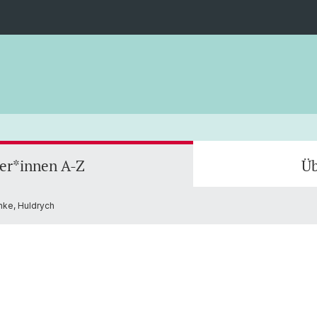
ler*innen A-Z
Üb
nke, Huldrych