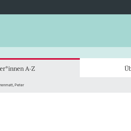
ler*innen A-Z
Üb
renmatt, Peter