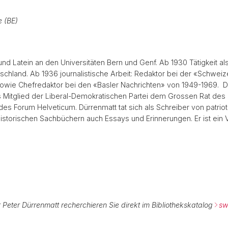
 (BE)
nd Latein an den Universitäten Bern und Genf. Ab 1930 Tätigkeit als
utschland. Ab 1936 journalistische Arbeit: Redaktor bei der «Schwei
owie Chefredaktor bei den «Basler Nachrichten» von 1949-1969. D
ls Mitglied der Liberal-Demokratischen Partei dem Grossen Rat des 
des Forum Helveticum. Dürrenmatt tat sich als Schreiber von patriot
storischen Sachbüchern auch Essays und Erinnerungen. Er ist ein Vet
 Peter Dürrenmatt recherchieren Sie direkt im Bibliothekskatalog
sw