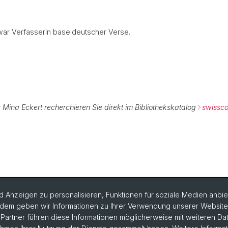
 war Verfasserin baseldeutscher Verse.
 Mina Eckert recherchieren Sie direkt im Bibliothekskatalog
swissco
 Anzeigen zu personalisieren, Funktionen für soziale Medien anbiet
dem geben wir Informationen zu Ihrer Verwendung unserer Website a
artner führen diese Informationen möglicherweise mit weiteren D