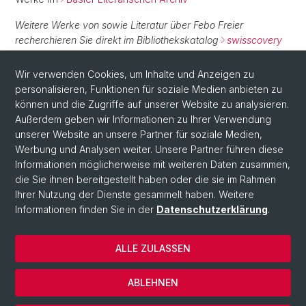
Weitere Werke von sowie Literatur über Febo Freier
recherchieren Sie direkt im Bibliothekskatalog
swisscovery
Basel
.
Wir verwenden Cookies, um Inhalte und Anzeigen zu
personalisieren, Funktionen für soziale Medien anbieten zu
Normdaten
können und die Zugriffe auf unserer Website zu analysieren.
Außerdem geben wir Informationen zu Ihrer Verwendung
GND:
12126551X
unserer Website an unsere Partner für soziale Medien,
Werbung und Analysen weiter. Unsere Partner führen diese
Informationen möglicherweise mit weiteren Daten zusammen,
die Sie ihnen bereitgestellt haben oder die sie im Rahmen
Ihrer Nutzung der Dienste gesammelt haben. Weitere
Informationen finden Sie in der
Datenschutzerklärung
.
ALLE ZULASSEN
© Universität Basel
Impressum
ABLEHNEN
Datenschutzerklärung