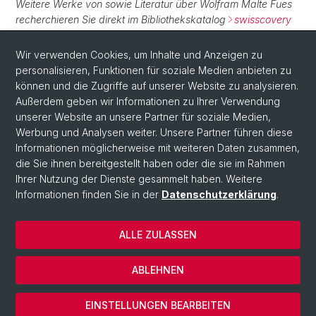
Weitere Werke von sowie Literatur über Wolfram Malte Fues
recherchieren Sie direkt im Bibliothekskatalog
swisscovery
Basel
.
Wir verwenden Cookies, um Inhalte und Anzeigen zu
personalisieren, Funktionen für soziale Medien anbieten zu
Normdaten
können und die Zugriffe auf unserer Website zu analysieren.
Außerdem geben wir Informationen zu Ihrer Verwendung
GND:
123751500
unserer Website an unsere Partner für soziale Medien,
Werbung und Analysen weiter. Unsere Partner führen diese
Informationen möglicherweise mit weiteren Daten zusammen,
die Sie ihnen bereitgestellt haben oder die sie im Rahmen
Ihrer Nutzung der Dienste gesammelt haben. Weitere
Informationen finden Sie in der
Datenschutzerklärung
.
ALLE ZULASSEN
© Universität Basel
Impressum
ABLEHNEN
Datenschutzerklärung
Cookies
EINSTELLUNGEN BEARBEITEN