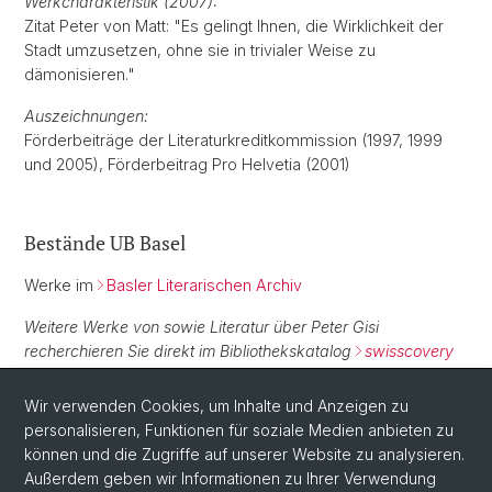
Werkcharakteristik (2007):
Zitat Peter von Matt: "Es gelingt Ihnen, die Wirklichkeit der
Stadt umzusetzen, ohne sie in trivialer Weise zu
dämonisieren."
Auszeichnungen:
Förderbeiträge der Literaturkreditkommission (1997, 1999
und 2005), Förderbeitrag Pro Helvetia (2001)
Bestände UB Basel
Werke im
Basler Literarischen Archiv
Weitere Werke von sowie Literatur über Peter Gisi
recherchieren Sie direkt im Bibliothekskatalog
swisscovery
Basel
.
Wir verwenden Cookies, um Inhalte und Anzeigen zu
personalisieren, Funktionen für soziale Medien anbieten zu
Normdaten
können und die Zugriffe auf unserer Website zu analysieren.
Außerdem geben wir Informationen zu Ihrer Verwendung