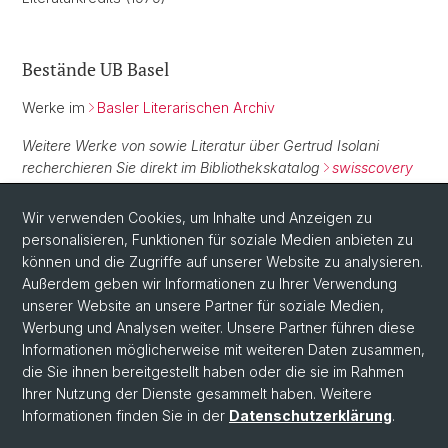
Bestände UB Basel
Werke im
Basler Literarischen Archiv
Weitere Werke von sowie Literatur über Gertrud Isolani
recherchieren Sie direkt im Bibliothekskatalog
swisscovery
Basel
.
Wir verwenden Cookies, um Inhalte und Anzeigen zu
personalisieren, Funktionen für soziale Medien anbieten zu
Normdaten
können und die Zugriffe auf unserer Website zu analysieren.
Außerdem geben wir Informationen zu Ihrer Verwendung
GND:
118800507
unserer Website an unsere Partner für soziale Medien,
Werbung und Analysen weiter. Unsere Partner führen diese
Informationen möglicherweise mit weiteren Daten zusammen,
die Sie ihnen bereitgestellt haben oder die sie im Rahmen
Ihrer Nutzung der Dienste gesammelt haben. Weitere
Informationen finden Sie in der
Datenschutzerklärung
.