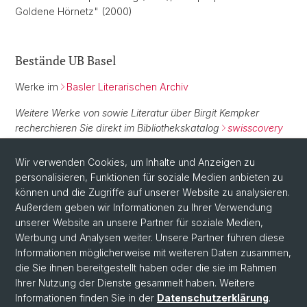
Goldene Hörnetz" (2000)
Bestände UB Basel
Werke im
Basler Literarischen Archiv
Weitere Werke von sowie Literatur über Birgit Kempker
recherchieren Sie direkt im Bibliothekskatalog
swisscovery
Basel
.
Wir verwenden Cookies, um Inhalte und Anzeigen zu
personalisieren, Funktionen für soziale Medien anbieten zu
Normdaten
können und die Zugriffe auf unserer Website zu analysieren.
Außerdem geben wir Informationen zu Ihrer Verwendung
GND:
119156954
unserer Website an unsere Partner für soziale Medien,
Werbung und Analysen weiter. Unsere Partner führen diese
Informationen möglicherweise mit weiteren Daten zusammen,
die Sie ihnen bereitgestellt haben oder die sie im Rahmen
Ihrer Nutzung der Dienste gesammelt haben. Weitere
Informationen finden Sie in der
Datenschutzerklärung
.