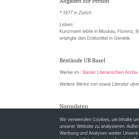
Angaben zur Person
* 1977 in Zürich
Leben:
Kunzmann lebte in Moskau, Florenz, Ber
erlangte den Doktortitel in Genetik.
Bestände UB Basel
Werke im
Basler Literarischen Archiv
Weitere Werke von sowie Literatur übe
Normdaten
GND:
1046279610
Wir verwenden Cookies, um Inhalte und
unserer Website zu analysieren. Außer
Werbung und Analysen weiter. Unsere P