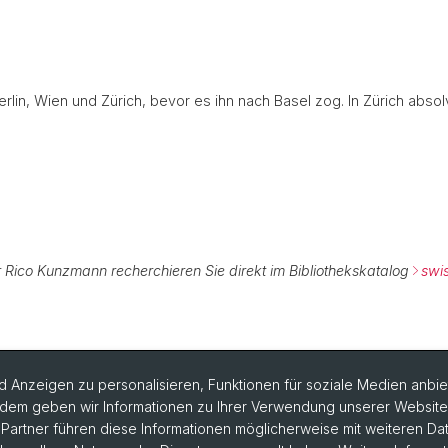
lin, Wien und Zürich, bevor es ihn nach Basel zog. In Zürich absol
r Rico Kunzmann recherchieren Sie direkt im Bibliothekskatalog
swi
 Anzeigen zu personalisieren, Funktionen für soziale Medien anbiet
dem geben wir Informationen zu Ihrer Verwendung unserer Website a
artner führen diese Informationen möglicherweise mit weiteren D