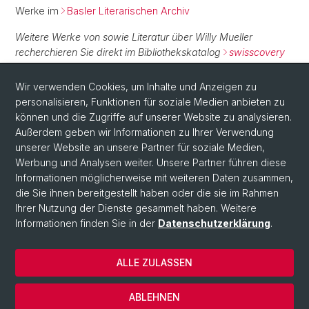
Werke im
Basler Literarischen Archiv
Weitere Werke von sowie Literatur über Willy Mueller
recherchieren Sie direkt im Bibliothekskatalog
swisscovery
Basel
.
Wir verwenden Cookies, um Inhalte und Anzeigen zu
personalisieren, Funktionen für soziale Medien anbieten zu
Normdaten
können und die Zugriffe auf unserer Website zu analysieren.
Außerdem geben wir Informationen zu Ihrer Verwendung
GND:
108971789X
unserer Website an unsere Partner für soziale Medien,
Werbung und Analysen weiter. Unsere Partner führen diese
Informationen möglicherweise mit weiteren Daten zusammen,
die Sie ihnen bereitgestellt haben oder die sie im Rahmen
Ihrer Nutzung der Dienste gesammelt haben. Weitere
Informationen finden Sie in der
Datenschutzerklärung
.
ALLE ZULASSEN
© Universität Basel
Impressum
ABLEHNEN
Datenschutzerklärung