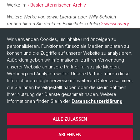
Werke im
Basler Literarischen Archiv
Weitere Werke von sowie Literatur über Willy Schalch
recherchieren Sie direkt im Bibliothekskatalog
swisscovery
Basel
.
Wir verwenden Cookies, um Inhalte und Anzeigen zu
personalisieren, Funktionen für soziale Medien anbieten zu
Normdaten
können und die Zugriffe auf unserer Website zu analysieren.
Außerdem geben wir Informationen zu Ihrer Verwendung
GND:
126776180
unserer Website an unsere Partner für soziale Medien,
Werbung und Analysen weiter. Unsere Partner führen diese
Informationen möglicherweise mit weiteren Daten zusammen,
die Sie ihnen bereitgestellt haben oder die sie im Rahmen
Ihrer Nutzung der Dienste gesammelt haben. Weitere
Informationen finden Sie in der
Datenschutzerklärung
.
ALLE ZULASSEN
© Universität Basel
Impressum
ABLEHNEN
Datenschutzerklärung