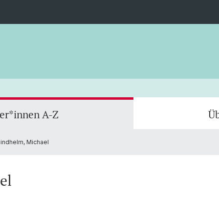
ler*innen A-Z
Üb
indhelm, Michael
el