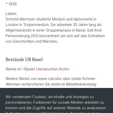
* 1939
Leben:
Schmid-Wermser studierte Medizin und diplomierte in
London in Tropenmedizin. Sie arbeitete 35 Jahre lang als
Allgemeinärztin in einer Gruppenpraxis in Basel. Seit ihrer
Pensionierung 2012 konzentriert sie sich auf das Schreiben
von Geschichten und Märchen.
Bestände UB Basel
Werke im
Basler Literarischen Archiv
Weitere Werke von sowie Literatur über Isolde Schmid-
Wermser recherchieren Sie direkt im Bibliothekskatalog
swisscovery Basel
.
Wir verwenden Cookies, um Inhalte und Anzeigen zu
personalisieren, Funktionen für soziale Medien anbieten zu
Normdaten
können und die Zugriffe auf unserer Website zu analysieren.