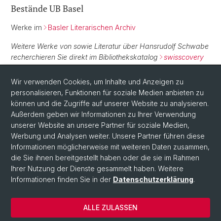
Bestände UB Basel
Werke im
Basler Literarischen Archiv
Weitere Werke von sowie Literatur über Hansrudolf Schwabe
recherchieren Sie direkt im Bibliothekskatalog
swisscovery
Basel
.
Wir verwenden Cookies, um Inhalte und Anzeigen zu
personalisieren, Funktionen für soziale Medien anbieten zu
Normdaten
können und die Zugriffe auf unserer Website zu analysieren.
Außerdem geben wir Informationen zu Ihrer Verwendung
GND:
112907083
unserer Website an unsere Partner für soziale Medien,
Werbung und Analysen weiter. Unsere Partner führen diese
Informationen möglicherweise mit weiteren Daten zusammen,
die Sie ihnen bereitgestellt haben oder die sie im Rahmen
Ihrer Nutzung der Dienste gesammelt haben. Weitere
Informationen finden Sie in der
Datenschutzerklärung
.
ALLE ZULASSEN
© Universität Basel