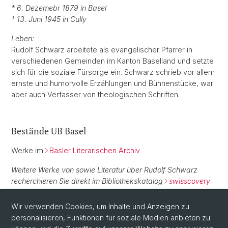
* 6. Dezemebr 1879 in Basel
† 13. Juni 1945 in Cully
Leben:
Rudolf Schwarz arbeitete als evangelischer Pfarrer in
verschiedenen Gemeinden im Kanton Baselland und setzte
sich für die soziale Fürsorge ein. Schwarz schrieb vor allem
ernste und humorvolle Erzählungen und Bühnenstücke, war
aber auch Verfasser von theologischen Schriften.
Bestände UB Basel
Werke im
Basler Literarischen Archiv
Weitere Werke von sowie Literatur über Rudolf Schwarz
recherchieren Sie direkt im Bibliothekskatalog
swisscovery
Basel
.
Wir verwenden Cookies, um Inhalte und Anzeigen zu
personalisieren, Funktionen für soziale Medien anbieten zu