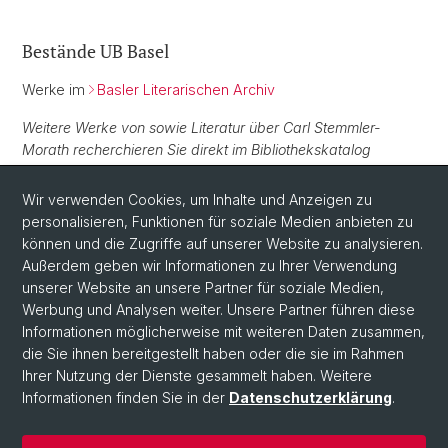
Bestände UB Basel
Werke im
Basler Literarischen Archiv
Weitere Werke von sowie Literatur über Carl Stemmler-
Morath recherchieren Sie direkt im Bibliothekskatalog
swisscovery Basel
.
Wir verwenden Cookies, um Inhalte und Anzeigen zu
personalisieren, Funktionen für soziale Medien anbieten zu
Normdaten
können und die Zugriffe auf unserer Website zu analysieren.
Außerdem geben wir Informationen zu Ihrer Verwendung
GND:
118617621
unserer Website an unsere Partner für soziale Medien,
Werbung und Analysen weiter. Unsere Partner führen diese
Informationen möglicherweise mit weiteren Daten zusammen,
die Sie ihnen bereitgestellt haben oder die sie im Rahmen
Ihrer Nutzung der Dienste gesammelt haben. Weitere
Informationen finden Sie in der
Datenschutzerklärung
.