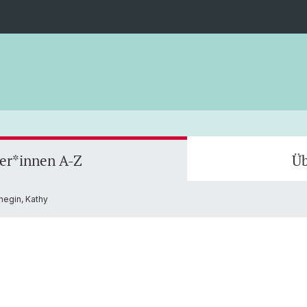
ler*innen A-Z
Üb
negin, Kathy