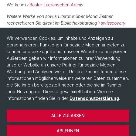
Werke im
Basler Literarischen Archiv
Weitere Werke von sowie Literatur über Maria Zeltner
recherchieren Sie direkt im Bibliothekskatalog
swisscovery
Basel
.
Wir verwenden Cookies, um Inhalte und Anzeigen zu
personalisieren, Funktionen für soziale Medien anbieten zu
Normdaten
können und die Zugriffe auf unserer Website zu analysieren.
Außerdem geben wir Informationen zu Ihrer Verwendung
GND:
121695735
unserer Website an unsere Partner für soziale Medien,
Werbung und Analysen weiter. Unsere Partner führen diese
Informationen möglicherweise mit weiteren Daten zusammen,
die Sie ihnen bereitgestellt haben oder die sie im Rahmen
Ihrer Nutzung der Dienste gesammelt haben. Weitere
Informationen finden Sie in der
Datenschutzerklärung
.
ALLE ZULASSEN
© Universität Basel
Impressum
ABLEHNEN
Datenschutzerklärung